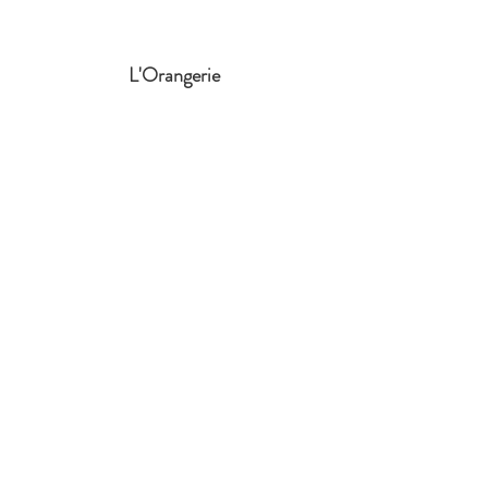
L'Orangerie
Vaudere Castle
2 Ruaudin Road