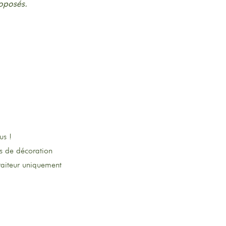
roposés.
us !
s de décoration
traiteur uniquement