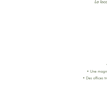
La loca
• Une magnif
• Des offices t