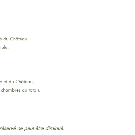
es du Château.
mule.
ie et du Château,
 chambres au total).
éservé ne peut être diminué.