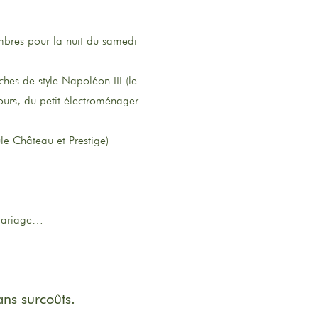
mbres pour la nuit du samedi
hes de style Napoléon III (le
jours, du petit électroménager
le Château et Prestige)
 mariage…
ans surcoûts.