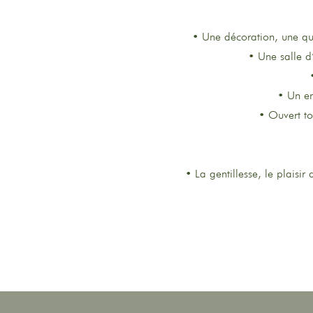
• Une décoration, une qua
• Une salle d
• Un em
• Ouvert to
• La gentillesse, le plaisi